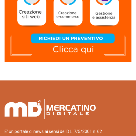
E’ un portale di news ai sensi del D.L. 7/5/2001 n. 62