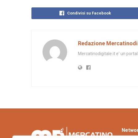
Condivisi su Facebook
Redazione Mercatinodig
Mercatinodigitale.it e' un porta
Netwo