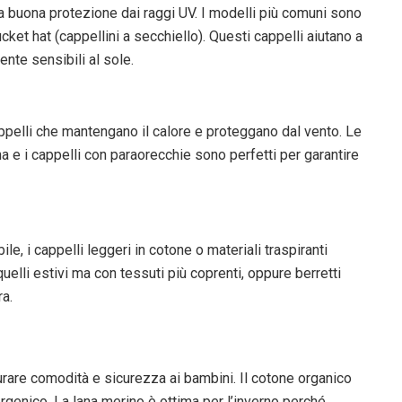
una buona protezione dai raggi UV. I modelli più comuni sono
 bucket hat (cappellini a secchiello). Questi cappelli aiutano a
nte sensibili al sole.
appelli che mantengano il calore e proteggano dal vento. Le
erna e i cappelli con paraorecchie sono perfetti per garantire
le, i cappelli leggeri in cotone o materiali traspiranti
uelli estivi ma con tessuti più coprenti, oppure berretti
a.
rare comodità e sicurezza ai bambini. Il cotone organico
ergenico. La lana merino è ottima per l’inverno perché