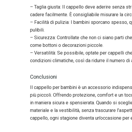
– Taglia giusta: Il cappello deve aderire senza st
cadere facilmente. È consigliabile misurare la cir
– Facilità di pulizia: I bambini sporcano spesso, qu
pulibili.
– Sicurezza: Controllate che non ci siano parti c
come bottoni o decorazioni piccole.
– Versatilità: Se possibile, optate per cappelli c
condizioni climatiche, così da ridurre il numero di
Conclusioni
Il cappello per bambini è un accessorio indispens
più piccoli. Offrendo protezione, comfort e un tocco
in maniera sicura e spensierata. Quando si sceglie 
materiale e la vestibilità, senza trascurare l’aspet
cappello, ogni stagione diventa un’occasione per es