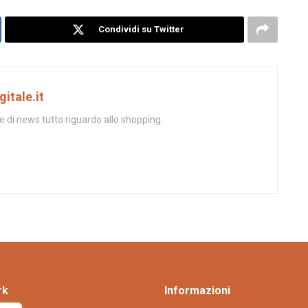
Condividi su Twitter
itale.it
le di news tutto riguardo allo shopping.
rk
Informazioni