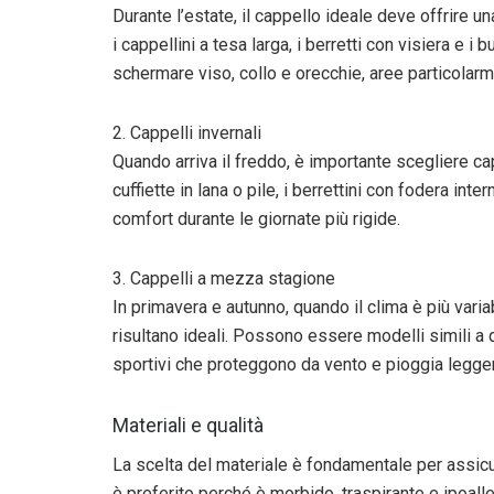
Durante l’estate, il cappello ideale deve offrire 
i cappellini a tesa larga, i berretti con visiera e i
schermare viso, collo e orecchie, aree particolarme
2. Cappelli invernali
Quando arriva il freddo, è importante scegliere c
cuffiette in lana o pile, i berrettini con fodera int
comfort durante le giornate più rigide.
3. Cappelli a mezza stagione
In primavera e autunno, quando il clima è più variabi
risultano ideali. Possono essere modelli simili a q
sportivi che proteggono da vento e pioggia legger
Materiali e qualità
La scelta del materiale è fondamentale per assicu
è preferito perché è morbido, traspirante e ipoall